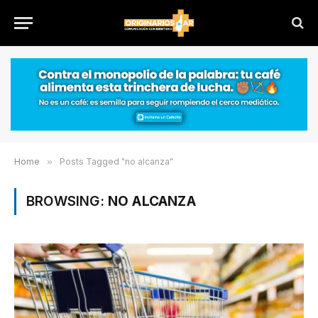
Home
»
Posts Tagged "no alcanza"
BROWSING:
NO ALCANZA