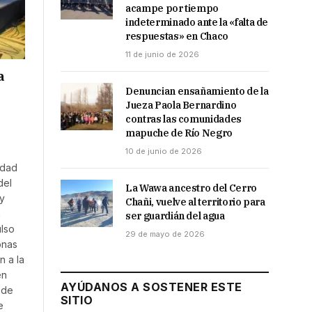
acampe por tiempo
indeterminado ante la «falta de
respuestas» en Chaco
11 de junio de 2026
a
Denuncian ensañamiento de la
Jueza Paola Bernardino
contras las comunidades
mapuche de Río Negro
10 de junio de 2026
rdad
del
La Wawa ancestro del Cerro
 y
Chañi, vuelve al territorio para
n
ser guardián del agua
lso
29 de mayo de 2026
onas
n a la
en
AYÚDANOS A SOSTENER ESTE
 de
SITIO
e