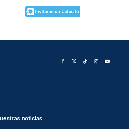
Facebook
X
TikTok
Instagram
YouTube
(Twitter)
uestras noticias