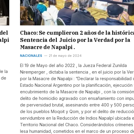
del
Chaco: Se cumplieron 2 años de la históric
alpi
Sentencia del Juicio por la Verdad por la
Masacre de Napalpi .
NACIONALES
21 de mayo de 2024
El 19 de Mayo del año 2022 , la Jueza Federal Zunilda
e la
Niremperger , dictaba la sentencia , en el juicio por la Ve
e de
por la Masacre de Napalpi : “Declarar la responsabilidad 
Estado Nacional Argentino por la planificación, ejecución
encubrimiento de la Masacre de Napalpi , con la comisió
delito de homicidio agravado con ensañamiento con impu
de perversidad brutal, asesinando entre 400 y 500 pers
de los pueblos Moqoit y Qom, y por el delito de reducció
servidumbre en la Reducción de Indios Napalpí ubicada 
Territorio Nacional del Chaco. Considerándolos crímenes
lesa humanidad, cometidos en el marco de un proceso d