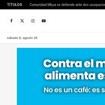
TÍTULOS
Comunidad Mbya se defiende ante dos usurpacione
Facebook
X
Instagram
YouTube
(Twitter)
sábado 8, agosto 26