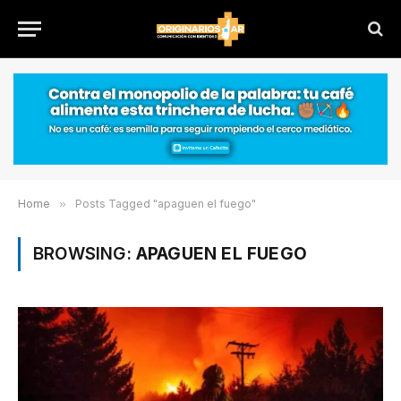
Home
»
Posts Tagged "apaguen el fuego"
BROWSING:
APAGUEN EL FUEGO