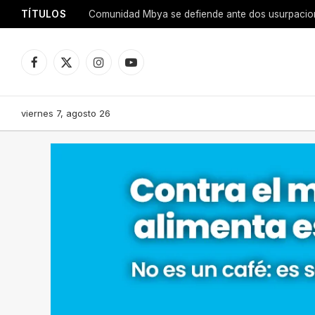
TÍTULOS
Comunidad Mbya se defiende ante dos usurpacione
Facebook
X
Instagram
YouTube
(Twitter)
viernes 7, agosto 26