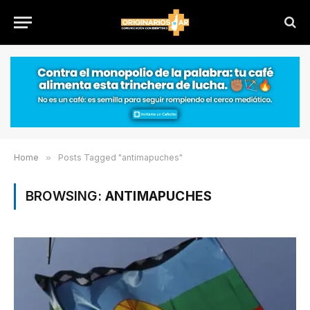
Home
»
Posts Tagged "antimapuches"
BROWSING:
ANTIMAPUCHES