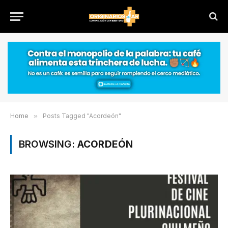
Home
»
Posts Tagged "Acordeón"
BROWSING:
ACORDEÓN