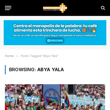
Home
»
Posts Tagged "Abya Yala"
BROWSING:
ABYA YALA