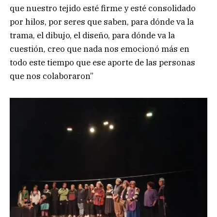
que nuestro tejido esté firme y esté consolidado
por hilos, por seres que saben, para dónde va la
trama, el dibujo, el diseño, para dónde va la
cuestión, creo que nada nos emocionó más en
todo este tiempo que ese aporte de las personas
que nos colaboraron”